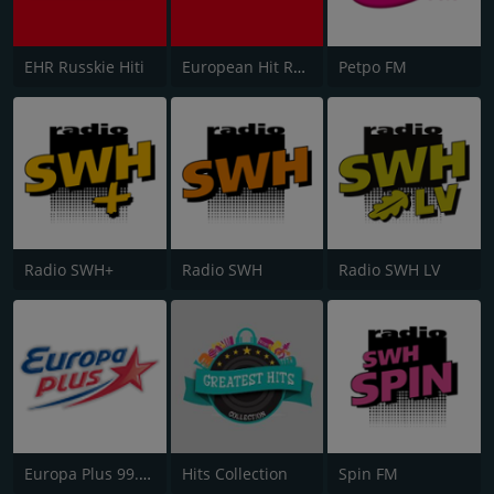
EHR Russkie Hiti
European Hit Radio (EHR)
Petpo FM
Radio SWH+
Radio SWH
Radio SWH LV
Europa Plus 99.5 FM
Hits Collection
Spin FM