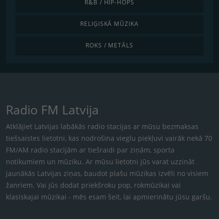
R&B / HIP-HOPS
RELIĢISKĀ MŪZIKA
ROKS / METĀLS
Radio FM Latvija
Atklājiet Latvijas labākās radio stacijas ar mūsu bezmaksas
tiešsaistes lietotni, kas nodrošina vieglu piekļuvi vairāk nekā 70
FM/AM radio stacijām ar tiešraidi par ziņām, sporta
notikumiem un mūziku. Ar mūsu lietotni jūs varat uzzināt
jaunākās Latvijas ziņas, baudot plašu mūzikas izvēli no visiem
žanriem. Vai jūs dodat priekšroku pop, rokmūzikai vai
klasiskajai mūzikai - mēs esam šeit, lai apmierinātu jūsu garšu.