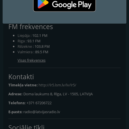
Eriņš, Elīna Baltskara, Lota Ulmane, Artis Volfs, Linda Samsonova,
Karmena Stepanova, Māra Sleja, Toms Grēviņš, Toms Putniņš,
Artis Ozols
FM frekvences
Liepāja
: 102.1 FM
Riga
: 93.1 FM
Rēzekne
: 103.8 FM
Valmiera
: 89.5 FM
Visas frekvences
Kontakti
Tīmekļa vietne:
http://lr5.lsm.lv/lv/lr5/
Adrese:
Doma laukums 8, Rīga, LV - 1505, LATVIJA
Telefons:
+371 67206722
E-pasts:
radio@latvijasradio.lv
Sociālie tīkli